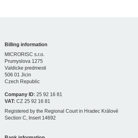
Billing information
MICRORISC s.r.o.
Prumyslova 1275
Valdicke predmesti
506 01 Jicin
Czech Republic
Company ID:
25 92 16 81
VAT:
CZ 25 92 16 81
Registered by the Regional Court in Hradec Králové
Section C, Insert 14692
Bank information