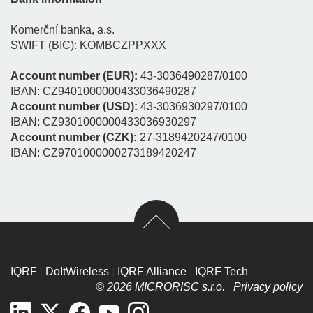
Komerční banka, a.s.
SWIFT (BIC): KOMBCZPPXXX
Account number (EUR):
43-3036490287/0100
IBAN: CZ9401000000433036490287
Account number (USD):
43-3036930297/0100
IBAN: CZ9301000000433036930297
Account number (CZK):
27-3189420247/0100
IBAN: CZ9701000000273189420247
IQRF
|
DoItWireless
|
IQRF Alliance
|
IQRF Tech
© 2026 MICRORISC s.r.o.
Privacy policy